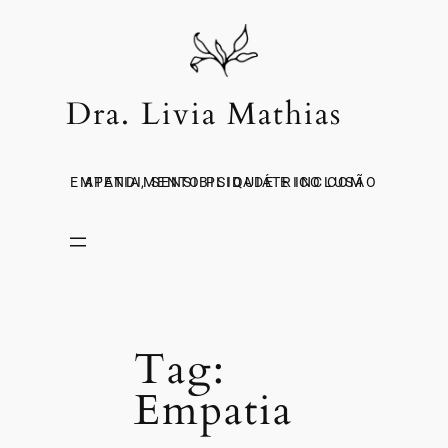
PULAR
PARA
O
CONTEÚDO
Dra. Livia Mathias
ATENDIMENTO PSIQUIÁTRICO COM EMPATIA, SENSIBILIDADE E INCLUSÃO
Tag:
Empatia