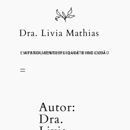
PULAR
PARA
O
CONTEÚDO
Dra. Livia Mathias
ATENDIMENTO PSIQUIÁTRICO COM EMPATIA, SENSIBILIDADE E INCLUSÃO
Autor:
Dra.