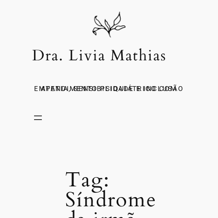
PULAR
PARA
O
CONTEÚDO
Dra. Livia Mathias
ATENDIMENTO PSIQUIÁTRICO COM EMPATIA, SENSIBILIDADE E INCLUSÃO
Tag:
Síndrome