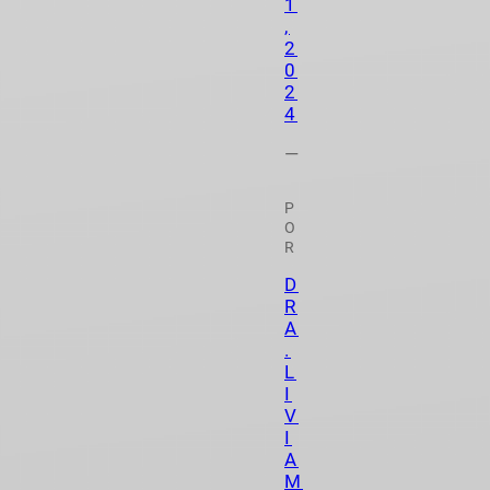
1
,
2
0
2
4
—
P
O
R
D
R
A
.
L
I
V
I
A
M