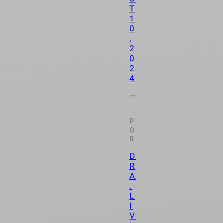
T
1
0
,
2
0
2
4
—
P
O
R
D
R
A
.
L
I
V