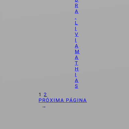
R
A
.
L
I
V
I
A
M
A
T
H
I
A
S
1
2
PRÓXIMA PÁGINA
→