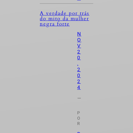
A verdade por trás
do mito da mulher
negra forte
N
O
V
2
0
,
2
0
2
4
—
P
O
R