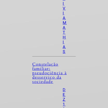
I
V
I
A
M
A
T
H
I
A
S
Constelação
familiar:
pseudociência à
desserviço da
sociedade
D
E
Z
1