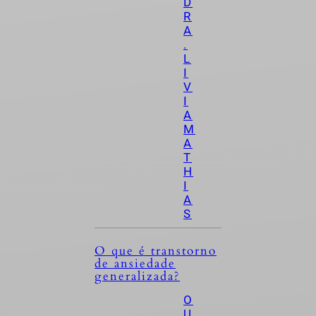
D
R
A
.
L
I
V
I
A
M
A
T
H
I
A
S
O que é transtorno
de ansiedade
generalizada?
O
U