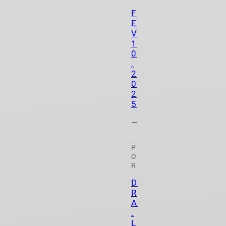
F
E
V
1
0
,
2
0
2
5
—
P
O
R
D
R
A
.
L