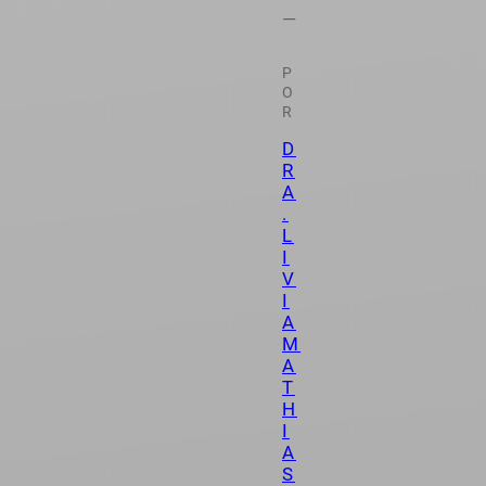
—
P
O
R
D
R
A
.
L
I
V
I
A
M
A
T
H
I
A
S