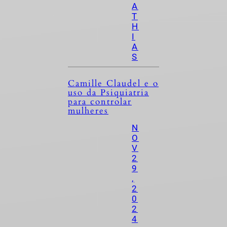
A
T
H
I
A
S
Camille Claudel e o
uso da Psiquiatria
para controlar
mulheres
N
O
V
2
9
,
2
0
2
4