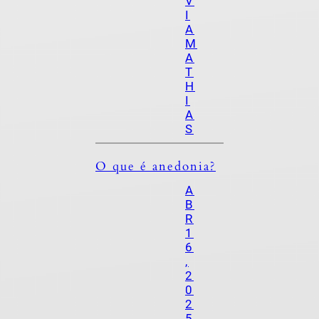
V
I
A
M
A
T
H
I
A
S
O que é anedonia?
A
B
R
1
6
,
2
0
2
5