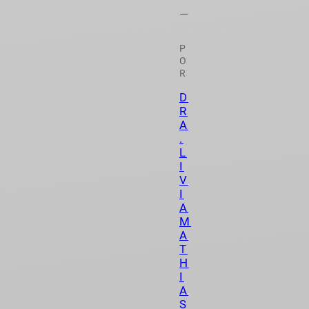
—
P
O
R
D
R
A
.
L
I
V
I
A
M
A
T
H
I
A
S