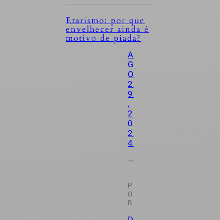
Etarismo: por que
envelhecer ainda é
motivo de piada?
A
G
O
2
9
,
2
0
2
4
—
P
O
R
D