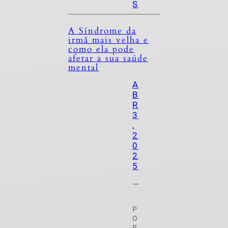
S
A Síndrome da
irmã mais velha e
como ela pode
afetar a sua saúde
mental
A
B
R
3
,
2
0
2
5
—
P
O
R