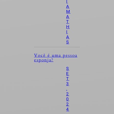
I
A
M
A
T
H
I
A
S
Você é uma pessoa
esponja?
S
E
T
3
,
2
0
2
4