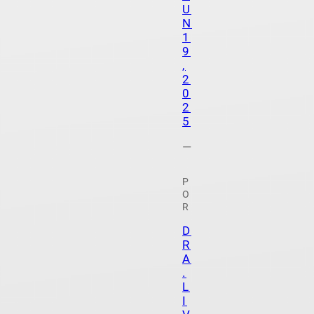
U
N
1
9
,
2
0
2
5
—
P
O
R
D
R
A
.
L
I