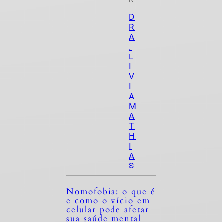
D
R
A
.
L
I
V
I
A
M
A
T
H
I
A
S
Nomofobia: o que é
e como o vício em
celular pode afetar
sua saúde mental